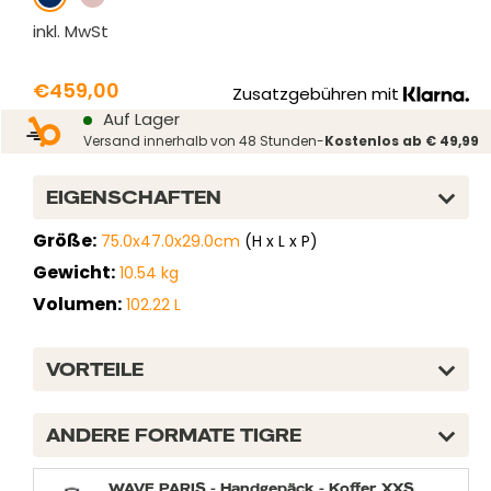
inkl. MwSt
Prix
€459,00
Zusatzgebühren mit
Prix
Auf Lager
réduit
normal
Versand innerhalb von 48 Stunden-
Kostenlos ab € 49,99
EIGENSCHAFTEN
Größe:
75.0x47.0x29.0cm
(H x L x P)
Gewicht:
10.54 kg
Volumen:
102.22 L
VORTEILE
ANDERE FORMATE TIGRE
WAVE PARIS - Handgepäck - Koffer XXS