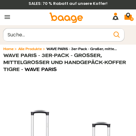
Weiter
SALES: 70 % Rabatt auf unsere Koffer!
zum
0
Inhalt
Löschen
Home
>
Alle Produkte
>
WAVE PARIS - 3er-Pack - Großer, mitte...
WAVE PARIS - 3ER-PACK - GROSSER, M
Filtrer par
Trier par
ITTELGROSSER UND HANDGEPÄCK-KOFFER TI
GRE
- WAVE PARIS