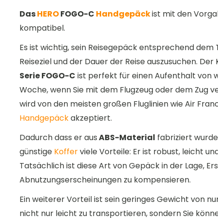
Das
HERO
FOGO-C
Handgepäck
ist mit den Vorg
kompatibel.
Es ist wichtig, sein Reisegepäck entsprechend dem
Reiseziel und der Dauer der Reise auszusuchen. Der
Serie FOGO-C
ist perfekt für einen Aufenthalt von 
Woche, wenn Sie mit dem Flugzeug oder dem Zug ve
wird von den meisten großen Fluglinien wie Air Fran
Handgepäck
akzeptiert.
Dadurch dass er aus
ABS-Material
fabriziert wurde
günstige
Koffer
viele Vorteile: Er ist robust, leicht 
Tatsächlich ist diese Art von Gepäck in der Lage, E
Abnutzungserscheinungen zu kompensieren.
Ein weiterer Vorteil ist sein geringes Gewicht von nu
nicht nur leicht zu transportieren, sondern Sie könn