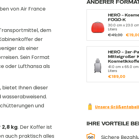
ANDERER FORMA
aben von Air France
HERO – Kosme
FOGO-K
30.0 cm x 23.0 cm 
 Transportmittel, dem
Liters
€49,00
€19,0
 Kabinenkoffer der
weniger als einer
HERO – 2er-Pa
rreisen. Sein Format
Mittelgroßer 
Kosmetikkoff
ce oder Lufthansa als
41.0 cm x 65.0 cm
Liters
€189,00
, bietet Ihnen dieser
und wasserabweisend.
rschütterungen und
Unsere Größentabell
IHRE VORTEILE BE
r
2,8 kg
. Der Koffer ist
en auch praktisch alles
Sichere Bezahl