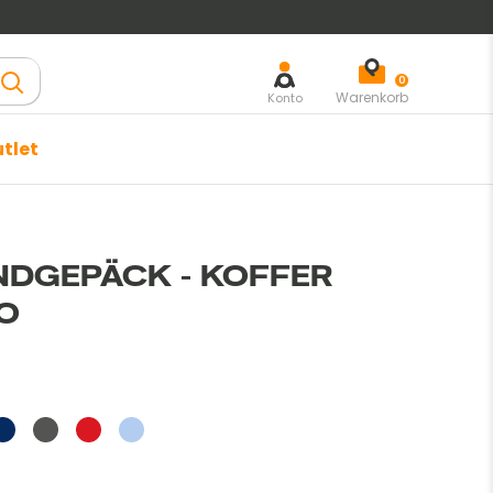
öschen
0
Warenkorb
Konto
tlet
Trier par
NDGEPÄCK - KOFFER
O
old
arineblau
Dunkelgrau
Rot
Goldblau