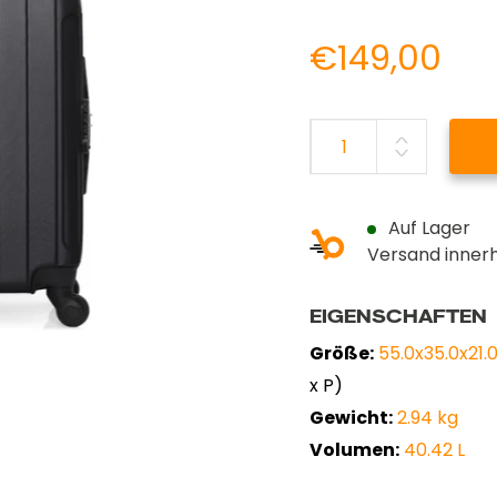
Prix
€149,00
Prix
no
réduit
Auf Lager
Versand inner
EIGENSCHAFTEN
Größe:
55.0x35.0x21
x P)
Gewicht:
2.94 kg
Volumen:
40.42 L