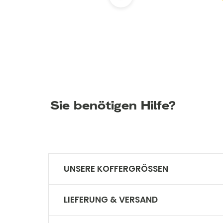
Sie benötigen Hilfe?
UNSERE KOFFERGRÖSSEN
Sind bei den angegebenen Maßen die 
LIEFERUNG & VERSAND
Ja, bei Baage sind die Räder bei allen 
In welche Länder liefert Baage?