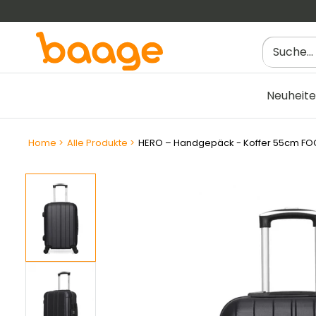
Weiter
zum
Inhalt
Neuheit
Filtres
Home
>
Alle Produkte
>
HERO – Handgepäck - Koffer 55cm F