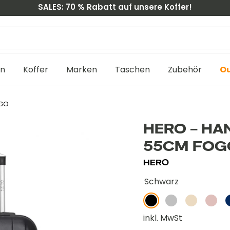
SALES: 70 % Rabatt auf unsere Koffer!
L
en
Koffer
Marken
Taschen
Zubehör
Ou
OGO
HERO – HA
55CM FOG
HERO
Schwarz
Schwarz
Grau
Beige
Roség
M
inkl. MwSt