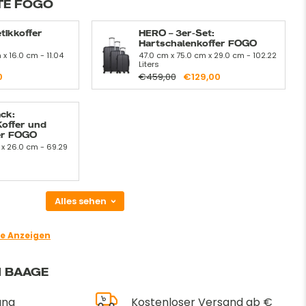
TE FOGO
tikkoffer
HERO – 3er-Set:
Hartschalenkoffer FOGO
x 16.0 cm - 11.04
47.0 cm x 75.0 cm x 29.0 cm - 102.22
Liters
0
€459,00
€129,00
ck:
Koffer und
er FOGO
 x 26.0 cm - 69.29
Alles sehen
e Anzeigen
I BAAGE
ung
Kostenloser Versand ab €