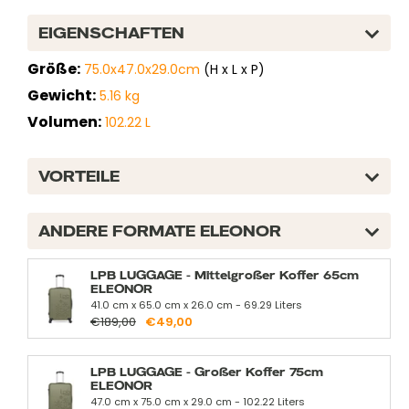
EIGENSCHAFTEN
Größe:
75.0x47.0x29.0cm
(H x L x P)
Gewicht:
5.16 kg
Volumen:
102.22 L
VORTEILE
ANDERE FORMATE ELEONOR
LPB LUGGAGE - Mittelgroßer Koffer 65cm
ELEONOR
41.0 cm x 65.0 cm x 26.0 cm - 69.29 Liters
€189,00
€49,00
LPB LUGGAGE - Großer Koffer 75cm
ELEONOR
47.0 cm x 75.0 cm x 29.0 cm - 102.22 Liters