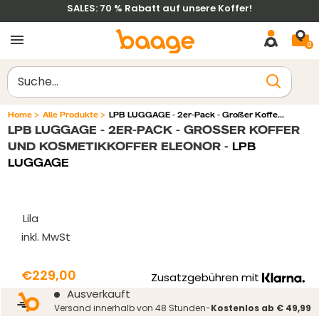
Weiter
SALES: 70 % Rabatt auf unsere Koffer!
zum
0
Inhalt
Löschen
Home
>
Alle Produkte
>
LPB LUGGAGE - 2er-Pack - Großer Koffe...
LPB LUGGAGE - 2ER-PACK - GROSSER KOFFER U
Filtrer par
Trier par
ND KOSMETIKKOFFER ELEONOR
- LPB
LUGGAGE
Lila
inkl. MwSt
Prix
€229,00
Zusatzgebühren mit
Prix
Ausverkauft
réduit
normal
Versand innerhalb von 48 Stunden-
Kostenlos ab € 49,99